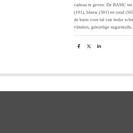
cadeau te geven. De BASIC set 
(101), blauw (301) en rood (50
de basis voor tal van leuke sch
vlinders, griezelige sugarskulls
D
D
S
e
e
h
l
e
a
e
l
r
n
e