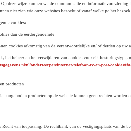
. Op deze wijze kunnen we de communicatie en informatievoorziening 
nen niet zien wie onze websites bezoekt of vanaf welke pc het bezoek 
lgende cookies:
okies dan de eerdergenoemde.
nen cookies afkomstig van de verantwoordelijke en/ of derden op uw a
ik, het beheer en het verwijderen van cookies voor elk besturingstype, 
onsgegevens.nl/nl/onderwerpen/internet-telefoon-tv-en-post/cookies#fa
den producten
j de aangeboden producten op de website kunnen geen rechten worden o
Recht van toepassing. De rechtbank van de vestigingsplaats van de beh