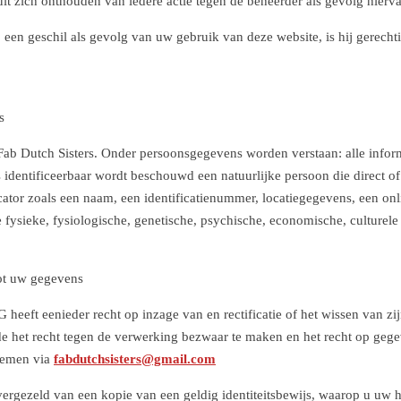
ult zich onthouden van iedere actie tegen de beheerder als gevolg hierv
 een geschil als gevolg van uw gebruik van deze website, is hij gerecht
s
 Dutch Sisters. Onder persoonsgegevens worden verstaan: alle informa
ls identificeerbaar wordt beschouwd een natuurlijke persoon die direct of
ator zoals een naam, een identificatienummer, locatiegegevens, een onli
ysieke, fysiologische, genetische, psychische, economische, culturele of
tot uw gegevens
G heeft eenieder recht op inzage van en rectificatie of het wissen van 
e het recht tegen de verwerking bezwaar te maken en het recht op geg
 nemen via
fabdutchsisters@gmail.com
vergezeld van een kopie van een geldig identiteitsbewijs, waarop u uw 