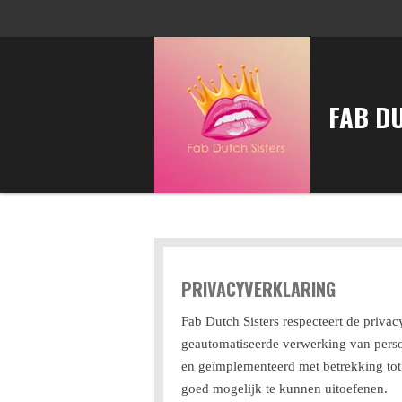
Ga
direct
naar
de
FAB D
hoofdinhoud
PRIVACYVERKLARING
Fab Dutch Sisters respecteert de priva
geautomatiseerde verwerking van pers
en geïmplementeerd met betrekking tot
goed mogelijk te kunnen uitoefenen.