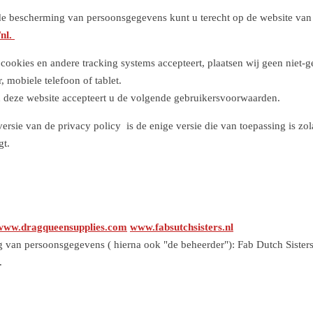
 de bescherming van persoonsgegevens kunt u terecht op de website van
/nl.
 cookies en andere tracking systems accepteert, plaatsen wij geen niet-
 mobiele telefoon of tablet.
n deze website accepteert u de volgende gebruikersvoorwaarden.
rsie van de privacy policy is de enige versie die van toepassing is zol
gt.
www.dragqueensupplies.com
www.fabsutchsisters.nl
g van persoonsgegevens ( hierna ook "de beheerder"): Fab Dutch Sister
.