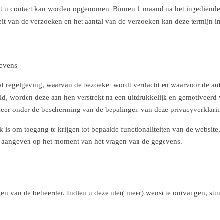
et u contact kan worden opgenomen. Binnen 1 maand na het ingediende 
eit van de verzoeken en het aantal van de verzoeken kan deze termijn
gevens
of regelgeving, waarvan de bezoeker wordt verdacht en waarvoor de au
d, worden deze aan hen verstrekt na een uitdrukkelijk en gemotiveerd v
eer onder de bescherming van de bepalingen van deze privacyverklarin
 is om toegang te krijgen tot bepaalde functionaliteiten van de website,
ie aangeven op het moment van het vragen van de gegevens.
n van de beheerder. Indien u deze niet( meer) wenst te ontvangen, stuu