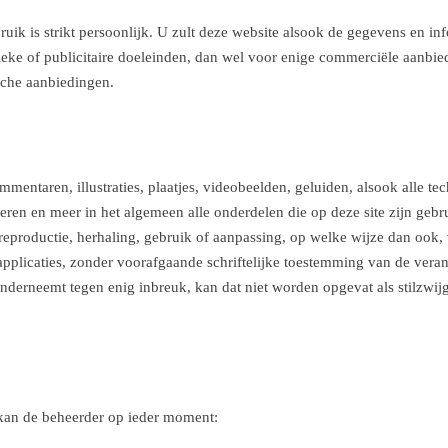
ruik is strikt persoonlijk. U zult deze website alsook de gegevens en in
ieke of publicitaire doeleinden, dan wel voor enige commerciële aanbied
sche aanbiedingen.
mmentaren, illustraties, plaatjes, videobeelden, geluiden, alsook alle te
eren en meer in het algemeen alle onderdelen die op deze site zijn gebr
reproductie, herhaling, gebruik of aanpassing, op welke wijze dan ook, 
applicaties, zonder voorafgaande schriftelijke toestemming van de verant
onderneemt tegen enig inbreuk, kan dat niet worden opgevat als stilzwi
 kan de beheerder op ieder moment: