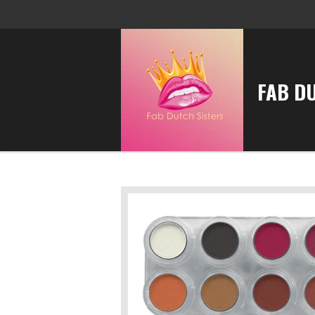
Ga
direct
naar
de
FAB D
hoofdinhoud