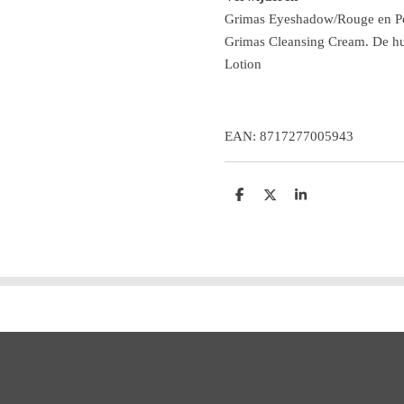
Grimas Eyeshadow/Rouge en Pe
Grimas Cleansing Cream. De hu
Lotion
EAN: 8717277005943
D
D
S
e
e
h
l
e
a
e
l
r
n
e