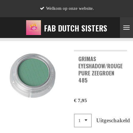
Ga
Welkom op onze website.
direct
naar
FAB DUTCH SISTERS
de
hoofdinhoud
GRIMAS
EYESHADOW/ROUGE
PURE ZEEGROEN
485
€ 7,95
Uitgeschakeld