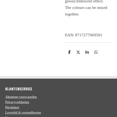
glossy/iridescent effect.
The colours can be mixed
together.
EAN: 8717277069501
D
D
S
D
e
e
h
e
l
e
a
l
e
l
r
e
n
e
n
KLANTENSERVICE
Algemene voorwaarden
Privacyverklaring
Disclaimer
Levertijd & verzendkosten