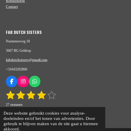
Retourneren
Contact
FAB DUTCH SISTERS
Nuenenseweg 18
5667 BG Geldrop
fabdutchsisters@gmail.com
+31643292860
F
I
W
a
n
h
1
2
3
4
5
S
R
c
s
a
t
e
t
t
a
s
s
s
s
s
e
b
a
s
27 stemmen
t
m
o
g
A
m
t
© 2020 - 2026 fabdutchsisters.nl
t
t
t
t
i
Deze website gebruikt cookies voor analyse-
e
o
r
p
n
Powered by
JouwWeb
doeleinden en/of het tonen van advertenties. Door
n
e
e
e
e
e
k
a
p
g
gebruik te blijven maken van de site gaat u hiermee
m
:
akkoord.