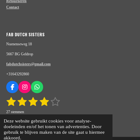
Retourneren
Contact
FAB DUTCH SISTERS
Nuenenseweg 18
5667 BG Geldrop
fabdutchsisters@gmail.com
+31643292860
F
I
W
a
n
h
1
2
3
4
5
S
R
c
s
a
t
e
t
t
a
s
s
s
s
s
e
b
a
s
27 stemmen
t
m
o
g
A
m
t
© 2020 - 2026 fabdutchsisters.nl
t
t
t
t
i
Deze website gebruikt cookies voor analyse-
e
o
r
p
n
Powered by
JouwWeb
doeleinden en/of het tonen van advertenties. Door
n
e
e
e
e
e
k
a
p
g
gebruik te blijven maken van de site gaat u hiermee
m
:
akkoord.