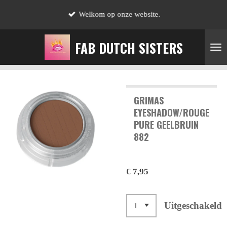
Ga
Welkom op onze website.
direct
naar
FAB DUTCH SISTERS
de
hoofdinhoud
GRIMAS
EYESHADOW/ROUGE
PURE GEELBRUIN
882
€ 7,95
Uitgeschakeld