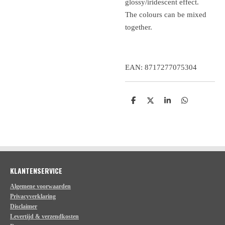
glossy/iridescent effect.
The colours can be mixed
together.
EAN: 8717277075304
D
D
S
D
e
e
h
e
l
e
a
l
e
l
r
e
n
e
n
KLANTENSERVICE
Algemene voorwaarden
Privacyverklaring
Disclaimer
Levertijd & verzendkosten