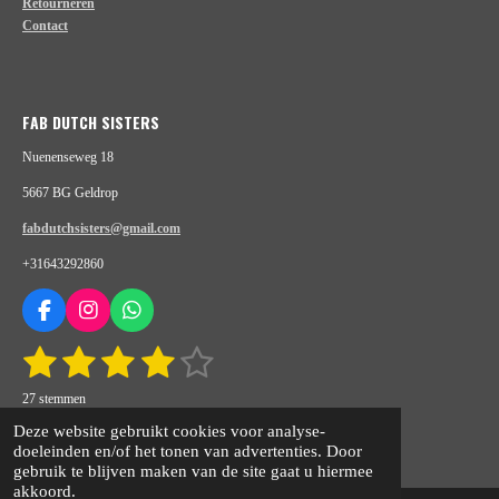
Retourneren
Contact
FAB DUTCH SISTERS
Nuenenseweg 18
5667 BG Geldrop
fabdutchsisters@gmail.com
+31643292860
F
I
W
a
n
h
1
2
3
4
5
S
R
c
s
a
t
e
t
t
a
s
s
s
s
s
e
b
a
s
27 stemmen
t
m
o
g
A
m
t
© 2020 - 2026 fabdutchsisters.nl
t
t
t
t
i
Deze website gebruikt cookies voor analyse-
e
o
r
p
n
Powered by
JouwWeb
doeleinden en/of het tonen van advertenties. Door
n
e
e
e
e
e
k
a
p
g
gebruik te blijven maken van de site gaat u hiermee
m
:
akkoord.