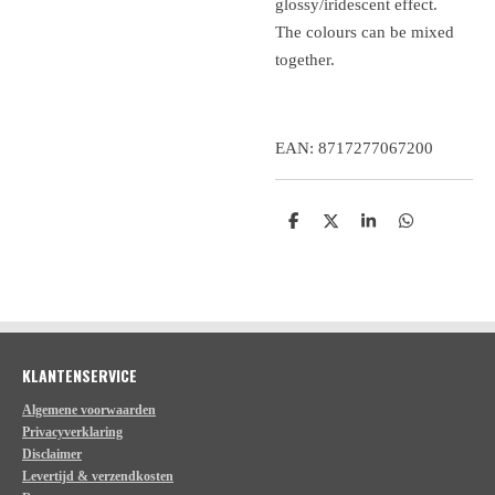
glossy/iridescent effect.
The colours can be mixed
together.
EAN: 8717277067200
D
D
S
D
e
e
h
e
l
e
a
l
e
l
r
e
n
e
n
KLANTENSERVICE
Algemene voorwaarden
Privacyverklaring
Disclaimer
Levertijd & verzendkosten