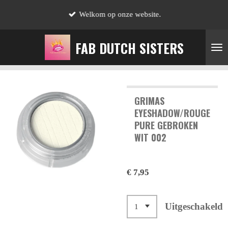
Ga
Welkom op onze website.
direct
naar
FAB DUTCH SISTERS
de
hoofdinhoud
GRIMAS
EYESHADOW/ROUGE
PURE GEBROKEN
WIT 002
€ 7,95
Uitgeschakeld