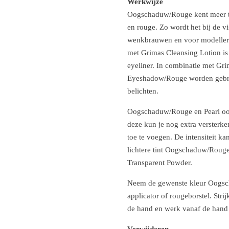
Werkwijze
Oogschaduw/Rouge kent meer t
en rouge. Zo wordt het bij de v
wenkbrauwen en voor modellere
met Grimas Cleansing Lotion i
eyeliner. In combinatie met Gr
Eyeshadow/Rouge worden gebru
belichten.
Oogschaduw/Rouge en Pearl oog
deze kun je nog extra versterke
toe te voegen. De intensiteit 
lichtere tint Oogschaduw/Roug
Transparent Powder.
Neem de gewenste kleur Oogsc
applicator of rougeborstel. Str
de hand en werk vanaf de hand 
Verwijderen