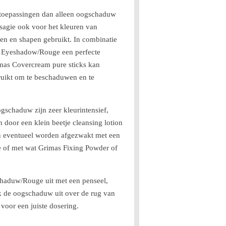
oepassingen dan alleen oogschaduw
isagie ook voor het kleuren van
n en shapen gebruikt. In combinatie
s Eyeshadow/Rouge een perfecte
imas Covercream pure sticks kan
ikt om te beschaduwen en te
schaduw zijn zeer kleurintensief,
n door een klein beetje cleansing lotion
kan eventueel worden afgezwakt met een
e of met wat Grimas Fixing Powder of
haduw/Rouge uit met een penseel,
ijk de oogschaduw uit over de rug van
voor een juiste dosering.