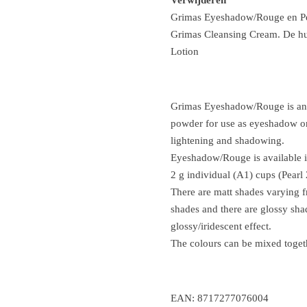
Grimas Eyeshadow/Rouge en Pe
Grimas Cleansing Cream. De hu
Lotion
Grimas Eyeshadow/Rouge is an 
powder for use as eyeshadow or 
lightening and shadowing.
Eyeshadow/Rouge is available in
2 g individual (A1) cups (Pearl 
There are matt shades varying 
shades and there are glossy sha
glossy/iridescent effect.
The colours can be mixed toget
EAN: 8717277076004