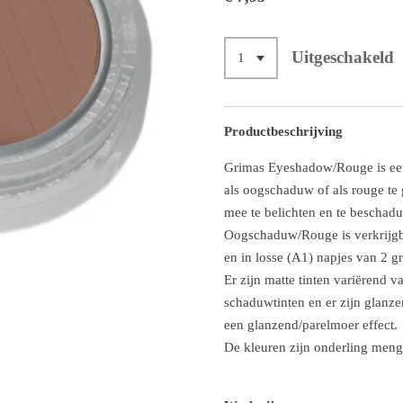
Uitgeschakeld
Productbeschrijving
Grimas Eyeshadow/Rouge is een
als oogschaduw of als rouge te
mee te belichten en te beschad
Oogschaduw/Rouge is verkrijgba
en in losse (A1) napjes van 2 g
Er zijn matte tinten variërend va
schaduwtinten en er zijn glanz
een glanzend/parelmoer effect.
De kleuren zijn onderling meng