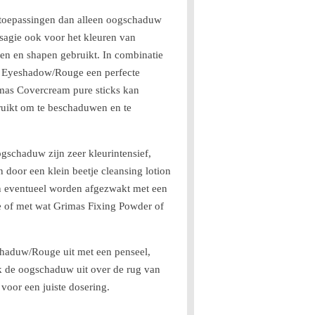
oepassingen dan alleen oogschaduw
isagie ook voor het kleuren van
n en shapen gebruikt. In combinatie
s Eyeshadow/Rouge een perfecte
imas Covercream pure sticks kan
ikt om te beschaduwen en te
schaduw zijn zeer kleurintensief,
n door een klein beetje cleansing lotion
kan eventueel worden afgezwakt met een
e of met wat Grimas Fixing Powder of
haduw/Rouge uit met een penseel,
ijk de oogschaduw uit over de rug van
voor een juiste dosering.