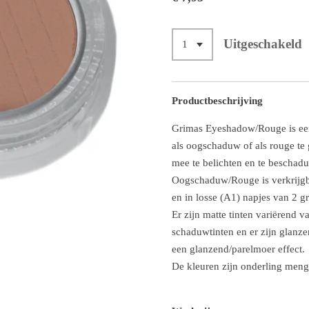
Uitgeschakeld
Productbeschrijving
Grimas Eyeshadow/Rouge is een
als oogschaduw of als rouge te
mee te belichten en te beschad
Oogschaduw/Rouge is verkrijgba
en in losse (A1) napjes van 2 g
Er zijn matte tinten variërend va
schaduwtinten en er zijn glanz
een glanzend/parelmoer effect.
De kleuren zijn onderling meng