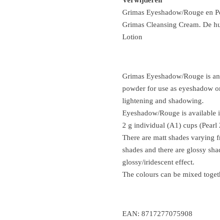
Grimas Eyeshadow/Rouge en Pe
Grimas Cleansing Cream. De hu
Lotion
Grimas Eyeshadow/Rouge is an 
powder for use as eyeshadow or 
lightening and shadowing.
Eyeshadow/Rouge is available in
2 g individual (A1) cups (Pearl 
There are matt shades varying 
shades and there are glossy sha
glossy/iridescent effect.
The colours can be mixed toget
EAN: 8717277075908