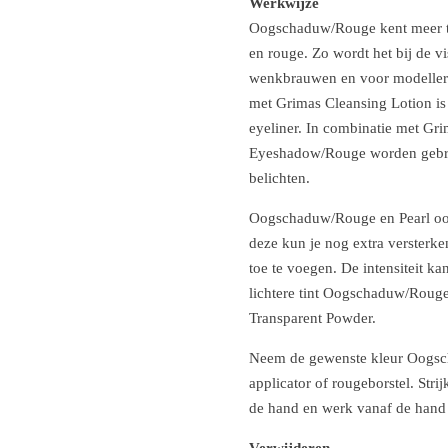
Werkwijze
Oogschaduw/Rouge kent meer t
en rouge. Zo wordt het bij de v
wenkbrauwen en voor modellere
met Grimas Cleansing Lotion i
eyeliner. In combinatie met Gr
Eyeshadow/Rouge worden gebru
belichten.
Oogschaduw/Rouge en Pearl oog
deze kun je nog extra versterke
toe te voegen. De intensiteit 
lichtere tint Oogschaduw/Roug
Transparent Powder.
Neem de gewenste kleur Oogsc
applicator of rougeborstel. Str
de hand en werk vanaf de hand 
Verwijderen