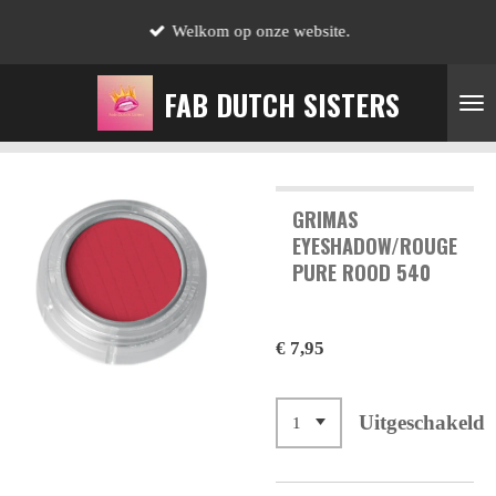
Ga
Welkom op onze website.
direct
naar
FAB DUTCH SISTERS
de
hoofdinhoud
GRIMAS
EYESHADOW/ROUGE
PURE ROOD 540
€ 7,95
Uitgeschakeld