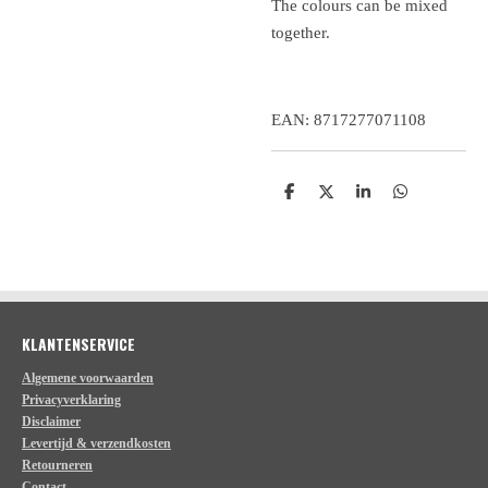
The colours can be mixed
together.
EAN: 8717277071108
D
D
S
D
e
e
h
e
l
e
a
l
e
l
r
e
n
e
n
KLANTENSERVICE
Algemene voorwaarden
Privacyverklaring
Disclaimer
Levertijd & verzendkosten
Retourneren
Contact