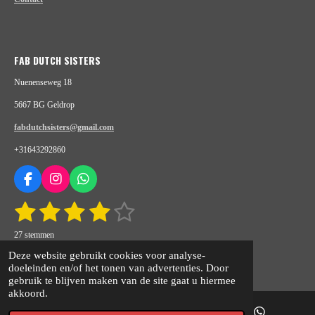
FAB DUTCH SISTERS
Nuenenseweg 18
5667 BG Geldrop
fabdutchsisters@gmail.com
+31643292860
F
I
W
a
n
h
1
2
3
4
5
S
R
c
s
a
t
e
t
t
a
s
s
s
s
s
e
b
a
s
27 stemmen
t
m
o
g
A
m
t
© 2020 - 2026 fabdutchsisters.nl
t
t
t
t
i
Deze website gebruikt cookies voor analyse-
e
o
r
p
n
Powered by
JouwWeb
doeleinden en/of het tonen van advertenties. Door
n
e
e
e
e
e
k
a
p
g
gebruik te blijven maken van de site gaat u hiermee
m
:
akkoord.
r
r
r
r
r
4