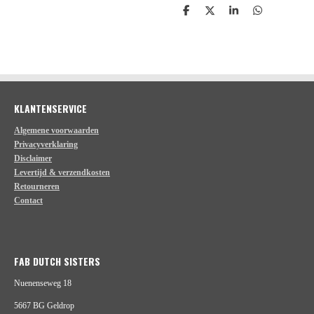
D
D
S
D
e
e
h
e
l
e
a
l
e
l
r
e
n
e
n
KLANTENSERVICE
Algemene voorwaarden
Privacyverklaring
Disclaimer
Levertijd & verzendkosten
Retourneren
Contact
FAB DUTCH SISTERS
Nuenenseweg 18
5667 BG Geldrop