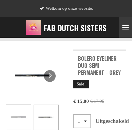
Ga
Welkom op onze website.
direct
naar
FAB DUTCH SISTERS
de
hoofdinhoud
BOLERO EYELINER
DUO SEMI-
PERMANENT - GREY
Sale!
€ 15,00
€ 17,95
Uitgeschakeld