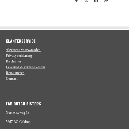
D
D
S
D
e
e
h
e
l
e
a
l
e
l
r
e
n
e
n
KLANTENSERVICE
Algemene voorwaarden
Privacyverklaring
Disclaimer
Levertijd & verzendkosten
Retourneren
Contact
FAB DUTCH SISTERS
Nuenenseweg 18
5667 BG Geldrop