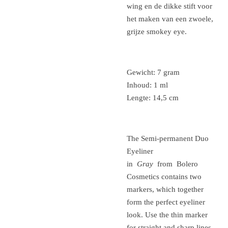
wing en de dikke stift voor
het maken van een
zwoele,
grijze
smokey eye.
Gewicht: 7 gram
Inhoud: 1 ml
Lengte: 14,5 cm
The Semi-permanent Duo
Eyeliner
in
Gray
from
Bolero
Cosmetics
contains two
markers, which together
form the perfect eyeliner
look.
Use the thin marker
for straight and sharp lines