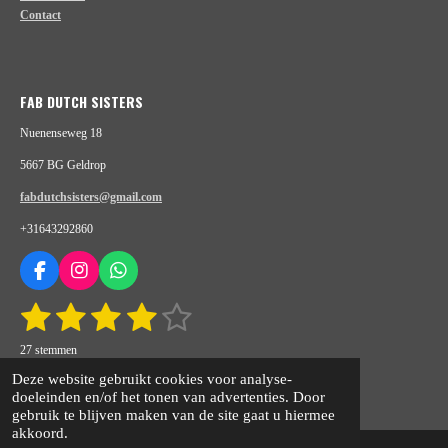
Contact
FAB DUTCH SISTERS
Nuenenseweg 18
5667 BG Geldrop
fabdutchsisters@gmail.com
+31643292860
F
I
W
a
n
h
1
2
3
4
5
S
R
c
s
a
t
e
t
t
a
s
s
s
s
s
e
b
a
s
27 stemmen
t
m
o
g
A
m
t
© 2020 - 2026 fabdutchsisters.nl
t
t
t
t
i
Deze website gebruikt cookies voor analyse-
e
o
r
p
n
Powered by
JouwWeb
doeleinden en/of het tonen van advertenties. Door
n
e
e
e
e
e
k
a
p
g
gebruik te blijven maken van de site gaat u hiermee
m
:
akkoord.
r
r
r
r
r