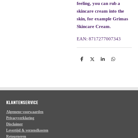
feeling, you can rub a
skincare cream into the
skin, for example Grimas
Skincare Cream.
EAN:
8717277007343
D
D
S
D
e
e
h
e
l
e
a
l
e
l
r
e
n
e
n
KLANTENSERVICE
Algemene voorwaarden
Privacyverklaring
Disclaimer
Levertijd & verzendkosten
Retourneren