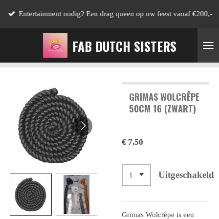
Ga
Entertainment nodig? Een drag queen op uw feest vanaf €200,-
direct
naar
FAB DUTCH SISTERS
de
hoofdinhoud
GRIMAS WOLCRÊPE
50CM 16 (ZWART)
€ 7,50
Uitgeschakeld
Grimas Wolcrêpe is een