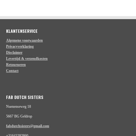
e
l
r
e
n
e
n
KLANTENSERVICE
Algemene voorwaarden
Privacyverklaring
Disclaimer
Levertijd & verzendkosten
Retourneren
Contact
FAB DUTCH SISTERS
Nuenenseweg 18
5667 BG Geldrop
fabdutchsisters@gmail.com
+31643292860