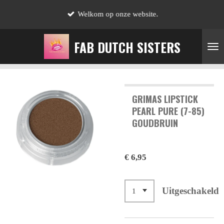
Ga
Welkom op onze website.
direct
naar
FAB DUTCH SISTERS
de
hoofdinhoud
GRIMAS LIPSTICK
PEARL PURE (7-85)
GOUDBRUIN
€ 6,95
Uitgeschakeld