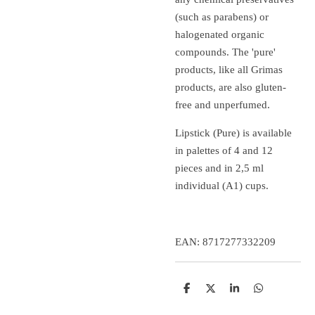
(such as parabens) or
halogenated organic
compounds.
The 'pure'
products, like all Grimas
products, are also gluten-
free and unperfumed.
Lipstick (Pure) is available
in palettes of 4 and 12
pieces and in 2,5 ml
individual (A1) cups.
EAN: 8717277332209
D
D
S
D
e
e
h
e
l
e
a
l