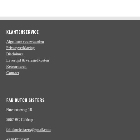
e
l
r
e
n
e
n
KLANTENSERVICE
Algemene voorwaarden
Privacyverklaring
Disclaimer
Levertijd & verzendkosten
Retourneren
Contact
FAB DUTCH SISTERS
Nuenenseweg 18
5667 BG Geldrop
fabdutchsisters@gmail.com
+31643292860