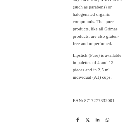
(such as parabens) or
halogenated organic
compounds.
The 'pure'
products, like all Grimas
products, are also gluten-
free and unperfumed.
Lipstick (Pure) is available
in palettes of 4 and 12
pieces and in 2,5 ml
individual (A1) cups.
EAN: 8717277332001
D
D
S
D
e
e
h
e
l
e
a
l