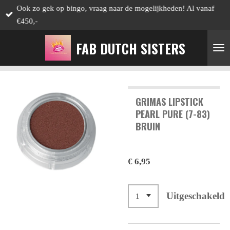
Ook zo gek op bingo, vraag naar de mogelijkheden! Al vanaf
Ga
€450,-
direct
naar
FAB DUTCH SISTERS
de
hoofdinhoud
GRIMAS LIPSTICK
PEARL PURE (7-83)
BRUIN
€ 6,95
Uitgeschakeld