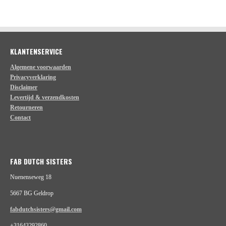
e
l
r
e
n
e
n
KLANTENSERVICE
Algemene voorwaarden
Privacyverklaring
Disclaimer
Levertijd & verzendkosten
Retourneren
Contact
FAB DUTCH SISTERS
Nuenenseweg 18
5667 BG Geldrop
fabdutchsisters@gmail.com
+31643292860