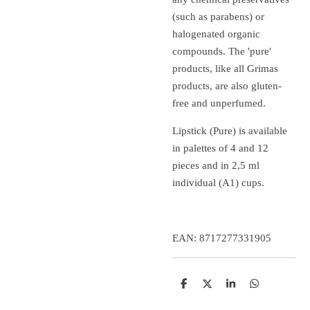
(such as parabens) or
halogenated organic
compounds.
The 'pure'
products, like all Grimas
products, are also gluten-
free and unperfumed.
Lipstick (Pure) is available
in palettes of 4 and 12
pieces and in 2,5 ml
individual (A1) cups.
EAN: 8717277331905
D
D
S
D
e
e
h
e
l
e
a
l