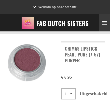
Ga
Welkom op onze website.
direct
naar
FAB DUTCH SISTERS
de
hoofdinhoud
GRIMAS LIPSTICK
PEARL PURE (7-57)
PURPER
€ 6,95
Uitgeschakeld