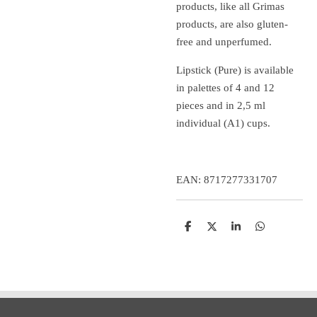
products, like all Grimas
products, are also gluten-
free and unperfumed.
Lipstick (Pure) is available
in palettes of 4 and 12
pieces and in 2,5 ml
individual (A1) cups.
EAN: 8717277331707
D
D
S
D
e
e
h
e
l
e
a
l
e
l
r
e
n
e
n