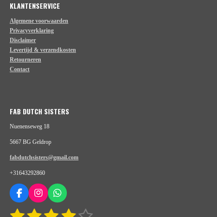
KLANTENSERVICE
Algemene voorwaarden
Privacyverklaring
Disclaimer
Levertijd & verzendkosten
Retourneren
Contact
FAB DUTCH SISTERS
Nuenenseweg 18
5667 BG Geldrop
fabdutchsisters@gmail.com
+31643292860
F
I
W
a
n
h
1
2
3
4
5
S
R
c
s
a