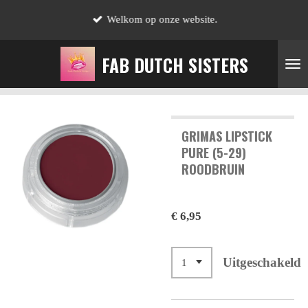
Ga
Welkom op onze website.
direct
naar
FAB DUTCH SISTERS
de
hoofdinhoud
GRIMAS LIPSTICK
PURE (5-29)
ROODBRUIN
€ 6,95
Uitgeschakeld