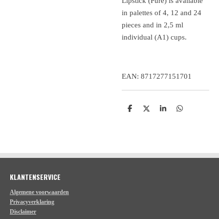
Lipstick (Pure) is available
in palettes of 4, 12 and 24
pieces and in 2,5 ml
individual (A1) cups.
EAN: 8717277151701
D
D
S
D
e
e
h
e
l
e
a
l
e
l
r
e
n
e
n
KLANTENSERVICE
Algemene voorwaarden
Privacyverklaring
Disclaimer