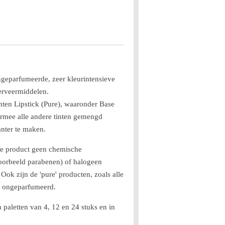
ngeparfumeerde, zeer kleurintensieve
erveermiddelen.
tinten Lipstick (Pure), waaronder Base
armee alle andere tinten gemengd
nter te maken.
nde product geen chemische
oorbeeld parabenen) of halogeen
Ook zijn de 'pure' producten, zoals alle
n ongeparfumeerd.
n paletten van 4, 12 en 24 stuks en in