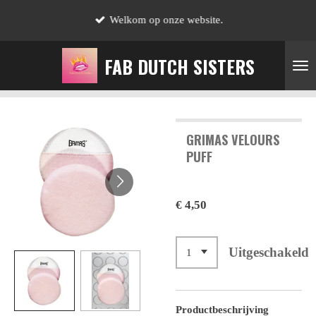
Ga
Welkom op onze website.
direct
naar
FAB DUTCH SISTERS
de
hoofdinhoud
GRIMAS VELOURS
PUFF
€ 4,50
Uitgeschakeld
Productbeschrijving