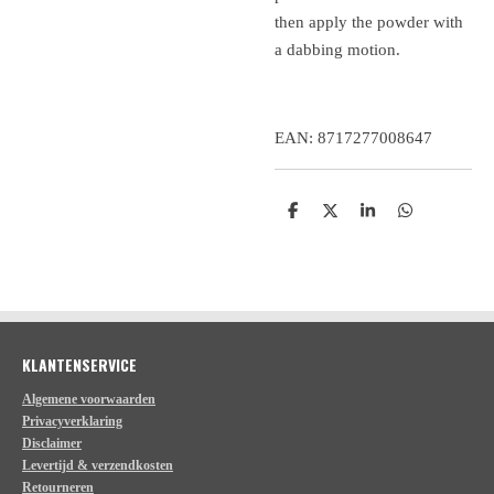
then apply the powder with
a dabbing motion.
EAN: 8717277008647
D
D
S
D
e
e
h
e
l
e
a
l
e
l
r
e
n
e
n
KLANTENSERVICE
Algemene voorwaarden
Privacyverklaring
Disclaimer
Levertijd & verzendkosten
Retourneren