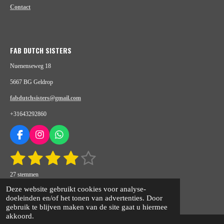
Contact
FAB DUTCH SISTERS
Nuenenseweg 18
5667 BG Geldrop
fabdutchsisters@gmail.com
+31643292860
F
I
W
a
n
h
1
2
3
4
5
S
R
c
s
a
t
e
t
t
a
s
s
s
s
s
e
b
a
s
27 stemmen
t
m
o
g
A
m
t
© 2020 - 2026 fabdutchsisters.nl
t
t
t
t
i
Deze website gebruikt cookies voor analyse-
e
o
r
p
n
Powered by
JouwWeb
doeleinden en/of het tonen van advertenties. Door
n
e
e
e
e
e
k
a
p
g
gebruik te blijven maken van de site gaat u hiermee
m
:
akkoord.
r
r
r
r
r