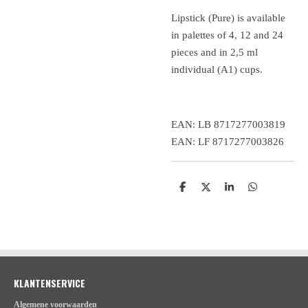
Lipstick (Pure) is available
in palettes of 4, 12 and 24
pieces and in 2,5 ml
individual (A1) cups.
EAN: LB 8717277003819
EAN: LF 8717277003826
D
D
S
D
e
e
h
e
l
e
a
l
e
l
r
e
n
e
n
KLANTENSERVICE
Algemene voorwaarden