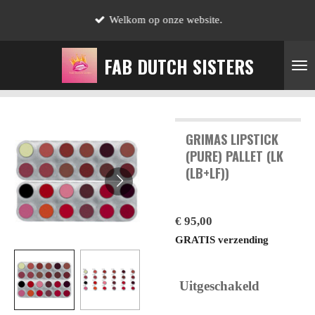
Ga
Welkom op onze website.
direct
naar
FAB DUTCH SISTERS
de
hoofdinhoud
GRIMAS LIPSTICK
(PURE) PALLET (LK
(LB+LF))
€ 95,00
GRATIS verzending
Uitgeschakeld