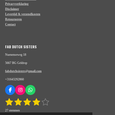
Privacyverklaring
Disclaimer
Levertijd & verzendkosten
Retourneren
Contact
FAB DUTCH SISTERS
Nuenenseweg 18
5667 BG Geldrop
fabdutchsisters@gmail.com
+31643292860
F
I
W
a
n
h
1
2
3
4
5
S
R
c
s
a
t
e
t
t
a
s
s
s
s
s
e
b
a
s
27 stemmen
t
m