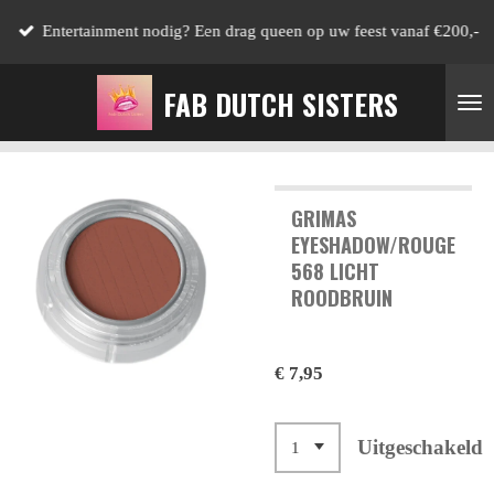
Ga
Entertainment nodig? Een drag queen op uw feest vanaf €200,-
direct
naar
FAB DUTCH SISTERS
de
hoofdinhoud
GRIMAS
EYESHADOW/ROUGE
568 LICHT
ROODBRUIN
€ 7,95
Uitgeschakeld