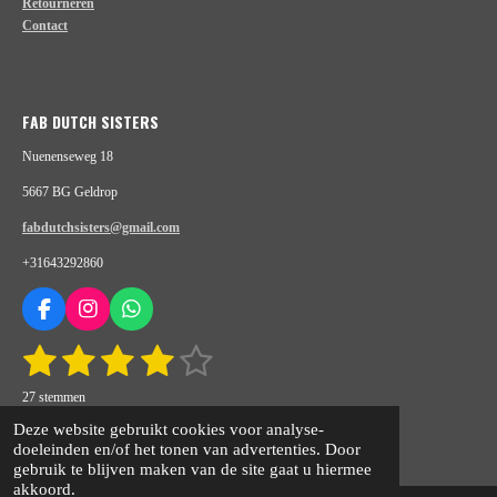
Retourneren
Contact
FAB DUTCH SISTERS
Nuenenseweg 18
5667 BG Geldrop
fabdutchsisters@gmail.com
+31643292860
F
I
W
a
n
h
1
2
3
4
5
S
R
c
s
a
t
e
t
t
a
s
s
s
s
s
e
b
a
s
27 stemmen
t
m
o
g
A
m
t
© 2020 - 2026 fabdutchsisters.nl
t
t
t
t
i
Deze website gebruikt cookies voor analyse-
e
o
r
p
n
Powered by
JouwWeb
doeleinden en/of het tonen van advertenties. Door
n
e
e
e
e
e
k
a
p
g
gebruik te blijven maken van de site gaat u hiermee
m
:
akkoord.