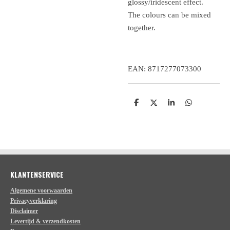
glossy/iridescent effect.
The colours can be mixed
together.
EAN: 8717277073300
D
D
S
D
e
e
h
e
l
e
a
l
e
l
r
e
n
e
n
KLANTENSERVICE
Algemene voorwaarden
Privacyverklaring
Disclaimer
Levertijd & verzendkosten