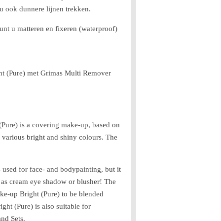
u ook dunnere lijnen trekken.
nt u matteren en fixeren (waterproof)
t (Pure) met Grimas Multi Remover
Pure) is a covering make-up, based on
in various bright and shiny colours.
The
used for face- and bodypainting, but it
ie as cream eye shadow or blusher!
The
e-up Bright (Pure) to be blended
ht (Pure) is also suitable for
nd Sets.