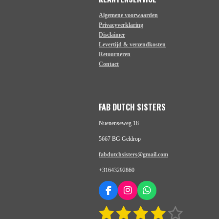
Algemene voorwaarden
Privacyverklaring
Disclaimer
Levertijd & verzendkosten
Retourneren
Contact
FAB DUTCH SISTERS
Nuenenseweg 18
5667 BG Geldrop
fabdutchsisters@gmail.com
+31643292860
F
I
W
a
n
h
1
2
3
4
5
S
R
c
s
a
t