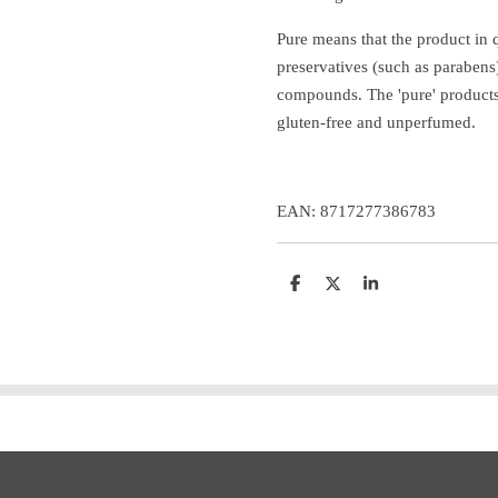
Pure means that the product in 
preservatives (such as parabens
compounds.
The 'pure' products
gluten-free and unperfumed.
EAN: 8717277386783
D
D
S
e
e
h
l
e
a
e
l
r
n
e