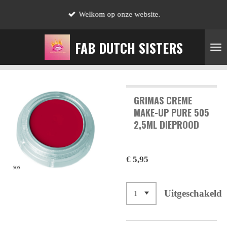
Ga
Welkom op onze website.
direct
naar
FAB DUTCH SISTERS
de
hoofdinhoud
GRIMAS CREME
MAKE-UP PURE 505
2,5ML DIEPROOD
€ 5,95
Uitgeschakeld