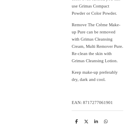
use Grimas Compact
Powder or Color Powder.
Remove The Crème Make-
up Pure can be removed
with Grimas Cleansing
Cream, Multi Remover Pure.
Re-clean the skin with
Grimas Cleansing Lotion.
Keep make-up preferably
dry, dark and cool.
EAN: 8717277061901
D
D
S
D
e
e
h
e