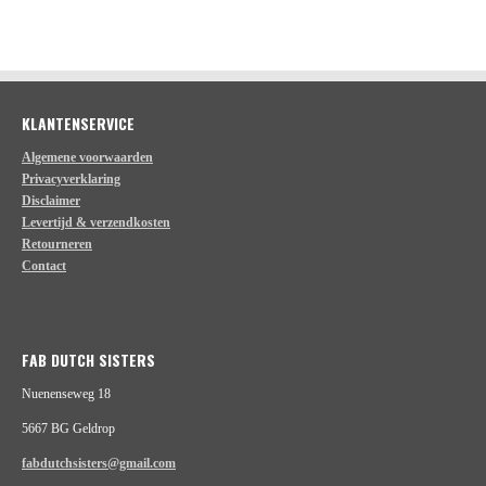
l
e
a
l
e
l
r
e
n
e
n
KLANTENSERVICE
Algemene voorwaarden
Privacyverklaring
Disclaimer
Levertijd & verzendkosten
Retourneren
Contact
FAB DUTCH SISTERS
Nuenenseweg 18
5667 BG Geldrop
fabdutchsisters@gmail.com