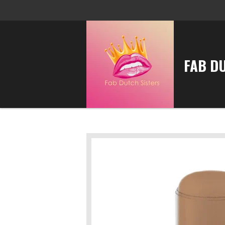
Ga
direct
naar
de
FAB D
hoofdinhoud